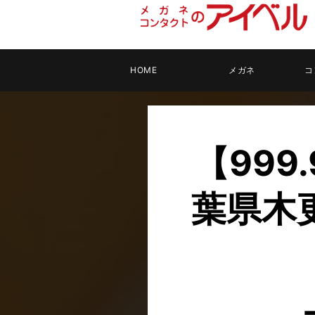
HOME
メガネ
コ
【999
葉県木