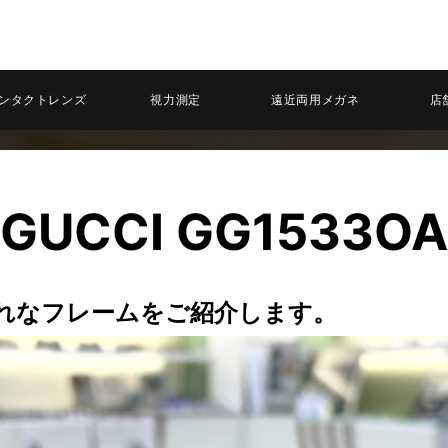
ンタクトレンズ
視力測定
遠近両用メガネ
店
GUCCI GG1533O
ゃれなフレームをご紹介します。