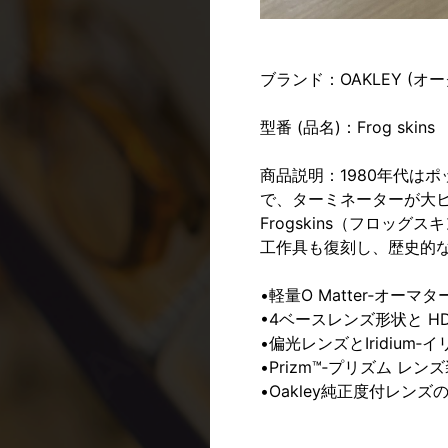
ブランド：
OAKLEY (オ
型番 (品名)：Frog skins
商品説明：1980年代は
で、ターミネーターが大ヒッ
Frogskins（フロッ
工作具も復刻し、歴史的
•軽量O Matter‐オーマ
•4ベースレンズ形状と H
•偏光レンズとIridiu
•Prizm™‐プリズム 
•Oakley純正度付レンズの