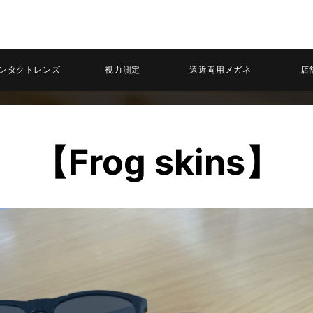
ンタクトレンズ
視力測定
遠近両用メガネ
店
【Frog skins】